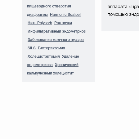
аппарата «Lig
пищеводного отверстия
помощью эндо
диафрагмы
Harmonic Scalpel
Нить Polysorb
Рак почки
Инфильтративный эндометриоз
Заболевания желчного пузыря
SILS
Гистерэктомия
Холецистэктомия
Удаление
эндометриоза
Хронический
калькулезный холецистит