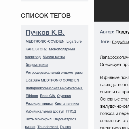
СПИСОК ТЕГОВ
Пучков К.В.
Автор:
Подду
MEDTRONIC-COVIDIEN
Liga Sure
Теги:
Поддубны
KARL STORZ
Монополярный
Лапароскопич
электрод
Миома матки
Оперирует про
Эндометриоз
Ретроцервикальный эндометриоз
В фильме пока
LigaSure MEDTRONIC COVIDIEN
наследственно
Лапароскопическая миомэктомия
спине и на пра
Ethicon
Endo GIA
Olympus
Основные этап
Резекция кишки
Киста яичника
желудочно-сел
Умбиликальный доступ
ГПОД
полюса и пере
Нить Монокрил
Эндометриоз
селезенки, от
скелетировани
кишки
Thunderbeat
Грыжа