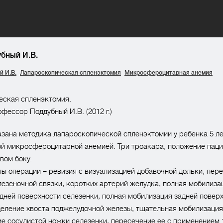
бный И.В.
й И.В.
Лапароскопическая спленэктомия
Микросфероцитарная анемия
еская спленэктомия.
фессор Поддубный И.В. (2012 г.)
зана методика лапароскопической спленэктомии у ребенка 5 ле
й микросфероцитарной анемией. Три троакара, положение паци
вом боку.
ы операции – ревизия с визуализацией добавочной дольки, пер
езеночной связки, коротких артерий желудка, полная мобилиза
дней поверхности селезенки, полная мобилизация задней повер
деление хвоста поджелудочной железы, тщательная мобилизация
е сосудистой ножки селезенки, пересечение ее с применением 