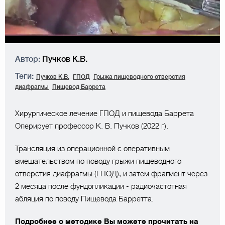
Автор:
Пучков К.В.
Теги:
Пучков К.В.
ГПОД
Грыжа пищеводного отверстия
диафрагмы
Пищевод Баррета
Хирургическое лечение ГПОД и пищевода Баррета
Оперирует профессор К. В. Пучков (2022 г).
Трансляция из операционной с оперативным
вмешательством по поводу грыжи пищеводного
отверстия диафрагмы (ГПОД), и затем фрагмент через
2 месяца после фундопликации - радиочастотная
абляция по поводу Пищевода Барретта.
Подробнее о методике Вы можете прочитать на