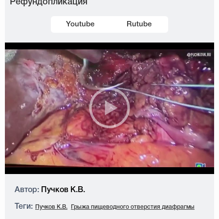
Рефундопликация
Youtube
Rutube
Автор:
Пучков К.В.
Теги:
Пучков К.В.
Грыжа пищеводного отверстия диафрагмы