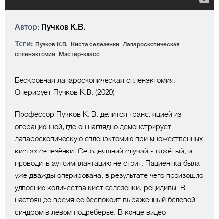
Автор:
Пучков К.В.
Теги:
Пучков К.В.
Киста селезенки
Лапароскопическая
спленэктомия
Мастер-класс
Бескровная лапароскопическая спленэктомия.
Оперирует Пучков К.В. (2020)
Профессор Пучков К. В. делится трансляцией из
операционной, где он наглядно демонстрирует
лапароскопическую спленэктомию при множественных
кистах селезёнки. Cегодняшний случай - тяжёлый, и
проводить аутоимплантацию не стоит. Пациентка была
уже дважды оперирована, в результате чего произошло
удвоение количества кист селезёнки, рецидивы. В
настоящее время ее беспокоит выраженный болевой
синдром в левом подреберье. В конце видео