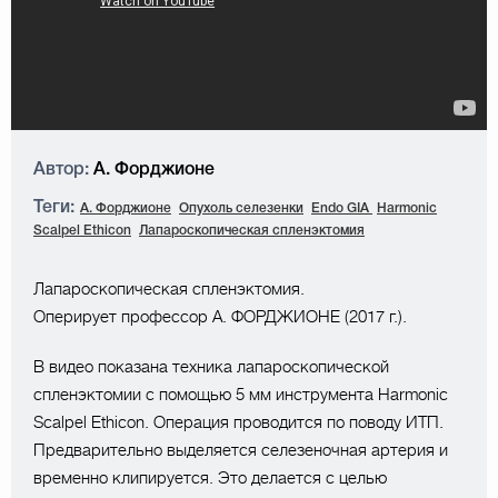
Автор:
А. Форджионе
Теги:
А. Форджионе
Опухоль селезенки
Endo GIA
Harmonic
Scalpel Ethicon
Лапароскопическая спленэктомия
Лапароскопическая спленэктомия.
Оперирует профессор А. ФОРДЖИОНЕ (2017 г.).
В видео показана техника лапароскопической
спленэктомии с помощью 5 мм инструмента Harmonic
Scalpel Ethicon. Операция проводится по поводу ИТП.
Предварительно выделяется селезеночная артерия и
временно клипируется. Это делается с целью