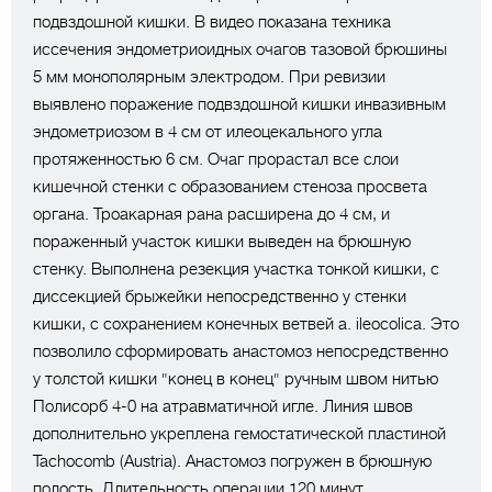
подвздошной кишки. В видео показана техника
иссечения эндометриоидных очагов тазовой брюшины
5 мм монополярным электродом. При ревизии
выявлено поражение подвздошной кишки инвазивным
эндометриозом в 4 см от илеоцекального угла
протяженностью 6 см. Очаг прорастал все слои
кишечной стенки с образованием стеноза просвета
органа. Троакарная рана расширена до 4 см, и
пораженный участок кишки выведен на брюшную
стенку. Выполнена резекция участка тонкой кишки, с
диссекцией брыжейки непосредственно у стенки
кишки, с сохранением конечных ветвей a. ileocolica. Это
позволило сформировать анастомоз непосредственно
у толстой кишки "конец в конец" ручным швом нитью
Полисорб 4-0 на атравматичной игле. Линия швов
дополнительно укреплена гемостатической пластиной
Tachocomb (Austria). Анастомоз погружен в брюшную
полость. Длительность операции 120 минут.