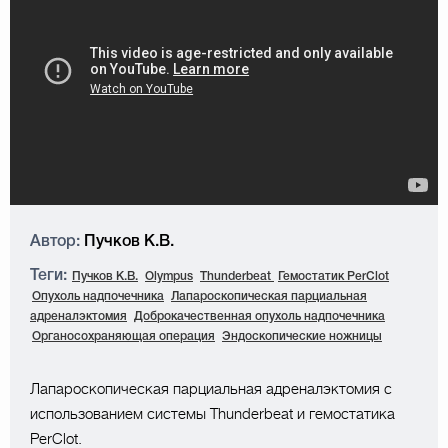
Автор:
Пучков К.В.
Теги:
Пучков К.В.
Olympus
Thunderbeat
Гемостатик PerClot
Опухоль надпочечника
Лапароскопическая парциальная
адреналэктомия
Доброкачественная опухоль надпочечника
Органосохраняющая операция
Эндоскопические ножницы
Лапароскопическая парциальная адреналэктомия с
использованием системы Thunderbeat и гемостатика
PerClot.