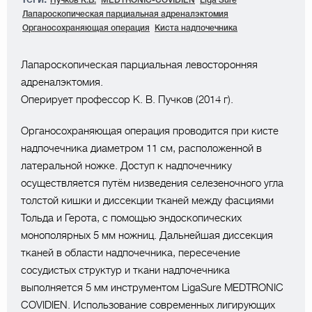
Пучков К.В.
MEDTRONIC-COVIDIEN
Liga Sure
Лапароскопическая парциальная адреналэктомия
Органосохраняющая операция
Киста надпочечника
Лапароскопическая парциальная левосторонняя
адреналэктомия.
Оперирует профессор К. В. Пучков (2014 г).
Органосохраняющая операция проводится при кисте
надпочечника диаметром 11 см, расположенной в
латеральной ножке. Доступ к надпочечнику
осуществляется путём низведения селезеночного угла
толстой кишки и диссекции тканей между фасциями
Тольда и Герота, с помощью эндоскопических
монополярных 5 мм ножниц. Дальнейшая диссекция
тканей в области надпочечника, пересечение
сосудистых структур и ткани надпочечника
выполняется 5 мм инструментом LigaSure MEDTRONIC
COVIDIEN. Использование современных лигирующих