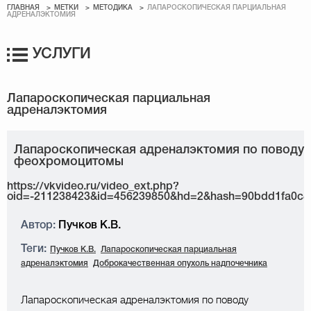
ГЛАВНАЯ
МЕТКИ
МЕТОДИКА
ЛАПАРОСКОПИЧЕСКАЯ ПАРЦИАЛЬНАЯ
АДРЕНАЛЭКТОМИЯ
УСЛУГИ
Лапароскопическая адреналэктомия по поводу
феохромоцитомы
https://vkvideo.ru/video_ext.php?
oid=-211238423&id=456239850&hd=2&hash=90bdd1fa0c8
Автор:
Пучков К.В.
Теги:
Пучков К.В.
Лапароскопическая парциальная
адреналэктомия
Доброкачественная опухоль надпочечника
Лапароскопическая адреналэктомия по поводу