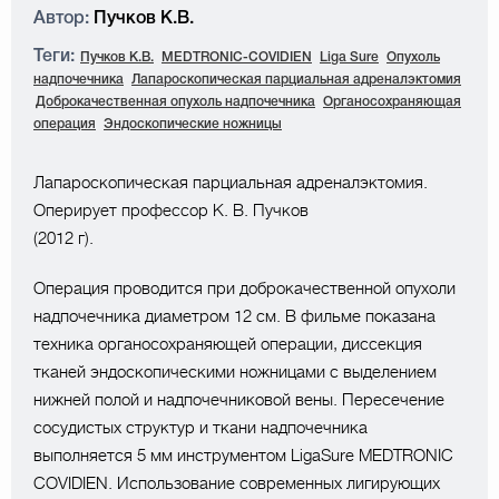
Автор:
Пучков К.В.
Теги:
Пучков К.В.
MEDTRONIC-COVIDIEN
Liga Sure
Опухоль
надпочечника
Лапароскопическая парциальная адреналэктомия
Доброкачественная опухоль надпочечника
Органосохраняющая
операция
Эндоскопические ножницы
Лапароскопическая парциальная адреналэктомия.
Оперирует профессор К. В. Пучков
(2012 г).
Операция проводится при доброкачественной опухоли
надпочечника диаметром 12 см. В фильме показана
техника органосохраняющей операции, диссекция
тканей эндоскопическими ножницами с выделением
нижней полой и надпочечниковой вены. Пересечение
сосудистых структур и ткани надпочечника
выполняется 5 мм инструментом LigaSure MEDTRONIC
COVIDIEN. Использование современных лигирующих