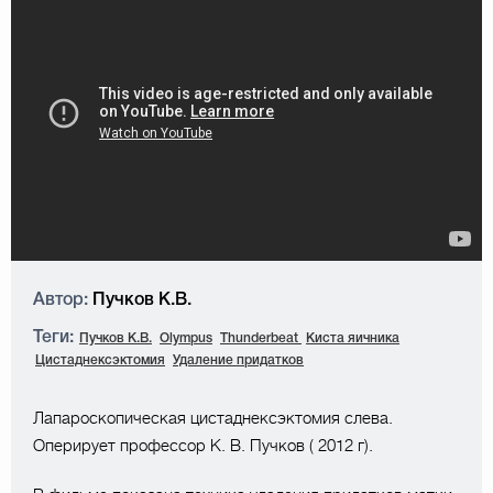
Автор:
Пучков К.В.
Теги:
Пучков К.В.
Olympus
Thunderbeat
Киста яичника
Цистаднексэктомия
Удаление придатков
Лапароскопическая цистаднексэктомия слева.
Оперирует профессор К. В. Пучков ( 2012 г).