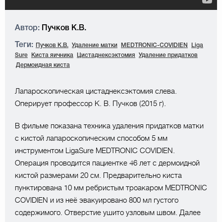
Автор:
Пучков К.В.
Теги:
Пучков К.В.
Удаление матки
MEDTRONIC-COVIDIEN
Liga
Sure
Киста яичника
Цистаднексэктомия
Удаление придатков
Дермоидная киста
Лапароскопическая цистаднексэктомия слева.
Оперирует профессор К. В. Пучков (2015 г).
В фильме показана техника удаления придатков матки
с кистой лапароскопическим способом 5 мм
инструментом LigaSure MEDTRONIC COVIDIEN.
Операция проводится пациентке 46 лет с дермоидной
кистой размерами 20 см. Предварительно киста
пунктирована 10 мм ребристым троакаром MEDTRONIC
COVIDIEN и из неё эвакуировано 800 мл густого
содержимого. Отверстие ушито узловым швом. Далее