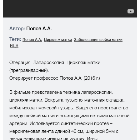
Автор:
Попов А.А.
Теги:
Попов А.А.
Циркляж матки
Заболевания шейки матки
ИЦН
Операция. Лапароскопия. Циркляж матки
(прегравидарный).
Оперирует профессор Попов А.А. (2016 г.)
В фильме представлена техника лапароскопии,
циркляж матки. Вскрыта пузырно-маточная складка,
мобилизован мочевой пузырь. Выделено пространство
между шейкой матки и восходящими ветвями маточной
артерии. Используется синтетический протез –
мерсиленовая лента длиной 40 см, шириной 5мм с
двумя режущими иглами на концах. Иглы