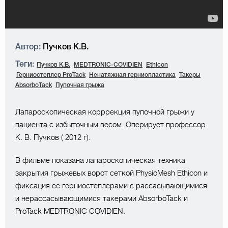
Автор:
Пучков К.В.
Теги:
Пучков К.В.
MEDTRONIC-COVIDIEN
Ethicon
Герниостеплер ProTack
Ненатяжная герниопластика
Такеры
AbsorboTack
Пупочная грыжа
Лапароскопическая корррекция пупочной грыжи у
пациента с избыточным весом. Оперирует профессор
К. В. Пучков ( 2012 г).
В фильме показана лапароскопическая техника
закрытия грыжевых ворот сеткой PhysioMesh Ethicon и
фиксация ее герниостеплерами с рассасывающимися
и нерассасывающимися такерами AbsorboTack и
ProTack MEDTRONIC COVIDIEN.