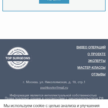
ВИДЕО ОПЕРАЦИЙ
О ПРОЕКТЕ
ЭКСПЕРТЫ
МАСТЕР-КЛАССЫ
ОТЗЫВЫ
г. Москва. ул. Николоямская, д. 19, стр.1
puchkovkv@mail.ru
Информация является интеллектуальной собственностью
Права подлежат охране в соответствии с законодательством РФ
ООО "Новые технологии Плюс"
Политика обработки персональных данных
Мы используем cookie с целью анализа и улучшения
Политика конфиденциальности